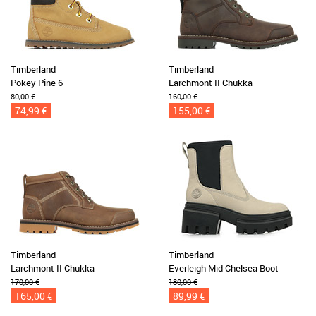
Timberland
Timberland
Pokey Pine 6
Larchmont II Chukka
80,00 €
160,00 €
74,99 €
155,00 €
Timberland
Timberland
Larchmont II Chukka
Everleigh Mid Chelsea Boot
170,00 €
180,00 €
165,00 €
89,99 €