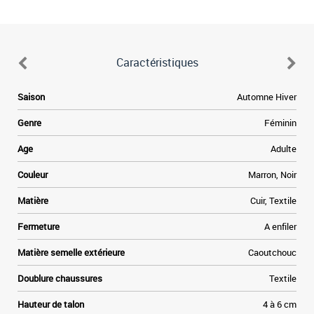
Caractéristiques
e
Saison
Automne Hiver
e
Genre
Féminin
a
Age
Adulte
e
Couleur
Marron, Noir
t
Matière
Cuir, Textile
»
Fermeture
A enfiler
e
Matière semelle extérieure
Caoutchouc
Doublure chaussures
Textile
Hauteur de talon
4 à 6 cm