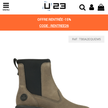
MENU
OFFRE RENTRÉE -15%
CODE : RENTREE26
Réf : TB0A2EQUEM5