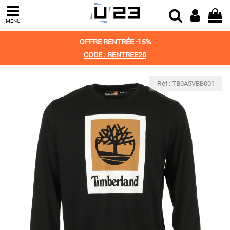
MENU
OFFRE RENTRÉE -15%
CODE : RENTREE26
Réf : TB0A5VBB001