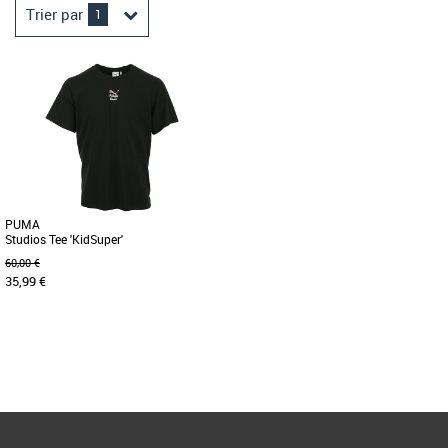
Trier par
1
PUMA
Studios Tee 'KidSuper'
60,00 €
35,99 €
S
M
L
XL
Page
1
/ 1
T-shirts homme puma
Bienvenue dans le monde fou et coloré
de KidSuper. PUMA entame la
deuxième saison de sa collaboration