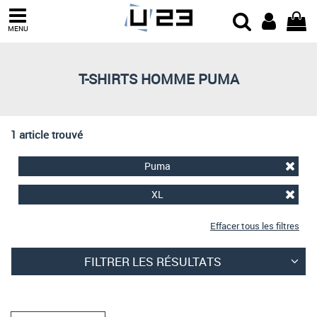
Trier par
MENU
Derniers arrivages
Prix croissant
T-SHIRTS HOMME PUMA
Prix décroissant
Meilleures remises
1 article trouvé
Puma
XL
Effacer tous les filtres
FILTRER LES RÉSULTATS