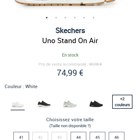
Skechers
Uno Stand On Air
En stock
Prix de vente recommandé :
90,00 €
74,99 €
Couleur :
White
+
2
couleurs
Choisissez votre taille
(Taille non disponible ?)
41
42
43
44
45
46