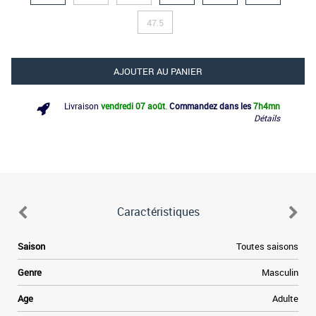
47.5
AJOUTER AU PANIER
Livraison
vendredi 07 août
.
Commandez dans les
7h
4mn
Détails
Caractéristiques
Saison
Toutes saisons
Genre
Masculin
Age
Adulte
v