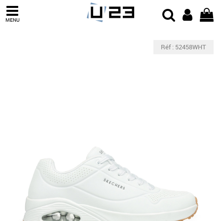
MENU
Réf : 52458WHT