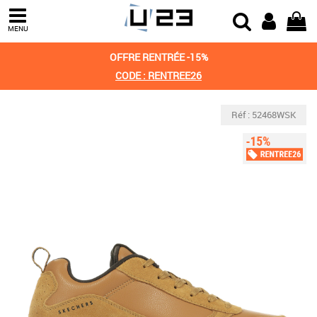
MENU
OFFRE RENTRÉE -15%
CODE : RENTREE26
Réf : 52468WSK