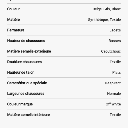
v
Couleur
Beige, Gris, Blanc
Matière
Synthétique, Textile
Fermeture
Lacets
Hauteur de chaussures
Basses
Matière semelle extérieure
Caoutchouc
Doublure chaussures
Textile
Hauteur de talon
Plats
Caractéristique spéciale
Respirant
Largeur de chaussures
Normale
Couleur marque
Off White
Matière semelle intérieure
Textile