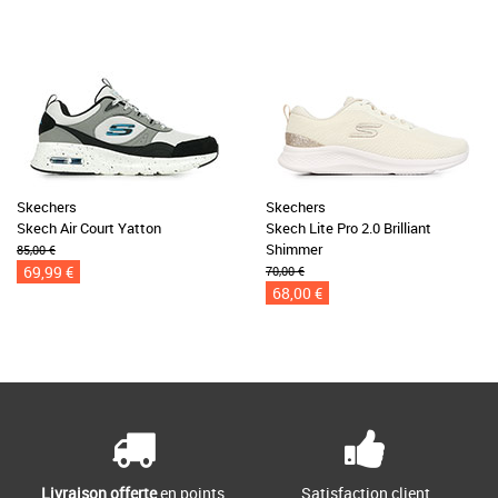
Skechers
Skechers
Skech Air Court Yatton
Skech Lite Pro 2.0 Brilliant
Shimmer
85,00 €
69,99 €
70,00 €
68,00 €
Livraison offerte
en points
Satisfaction client