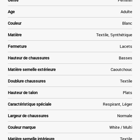
Genre
Féminin
Age
Adulte
Couleur
Blanc
Matière
Textile, Synthétique
Fermeture
Lacets
Hauteur de chaussures
Basses
Matière semelle extérieure
Caoutchouc
Doublure chaussures
Textile
Hauteur de talon
Plats
Caractéristique spéciale
Respirant, Léger
Largeur de chaussures
Normale
Couleur marque
White / Multi
Matière semelle intérieure
Textile