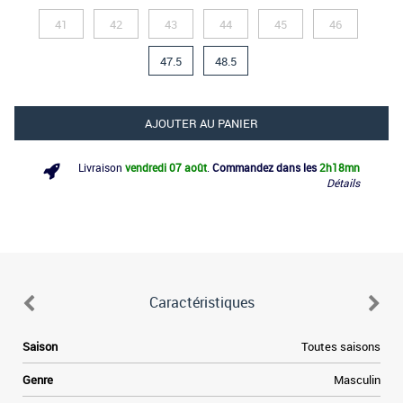
41
42
43
44
45
46
47.5
48.5
AJOUTER AU PANIER
Livraison
vendredi 07 août
.
Commandez dans les
2h
18mn
Détails
Caractéristiques
Saison
Toutes saisons
Genre
Masculin