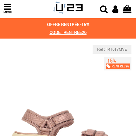
MENU
OFFRE RENTRÉE -15%
CODE : RENTREE26
Réf : 141617MVE