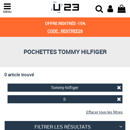
Trier par
MENU
Derniers arrivages
OFFRE RENTRÉE -15%
Prix croissant
CODE : RENTREE26
Prix décroissant
POCHETTES TOMMY HILFIGER
Meilleures remises
0 article trouvé
Tommy-hilfiger
S
Effacer tous les filtres
FILTRER LES RÉSULTATS