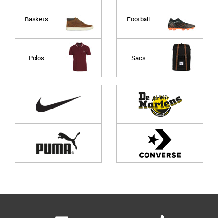
Baskets
Football
Polos
Sacs
Page
1
/ 0