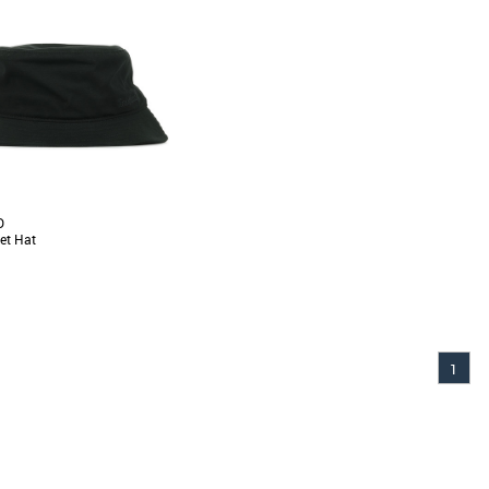
Prix croissant
Prix décroissant
Meilleures remises
D
et Hat
1
ssoires timberland
sique pour homme est orné de
ue logo Timberland® brodé sur le
ement [...]