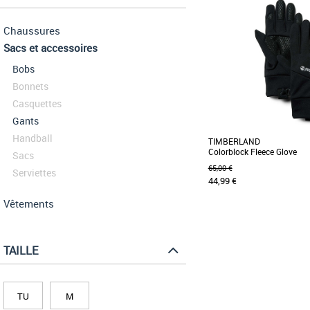
Chaussures
Sacs et accessoires
Bobs
Bonnets
Casquettes
Gants
Handball
TIMBERLAND
Colorblock Fleece Glove
Sacs
65,00 €
Serviettes
44,99 €
Vêtements
M
Sacs et accessoires timber
TAILLE
Ces gants en polaire dou
motif color-block présent
adaptées [...]
TU
M