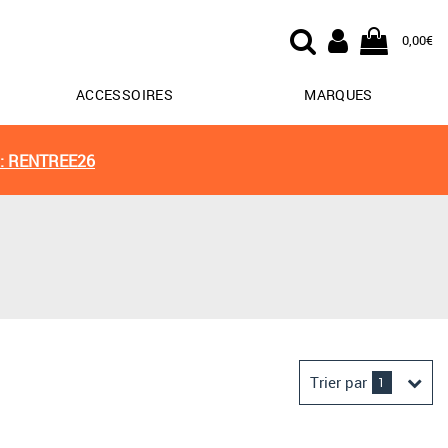
0,00€
ACCESSOIRES
MARQUES
: RENTREE26
Trier par
1
Derniers arrivages