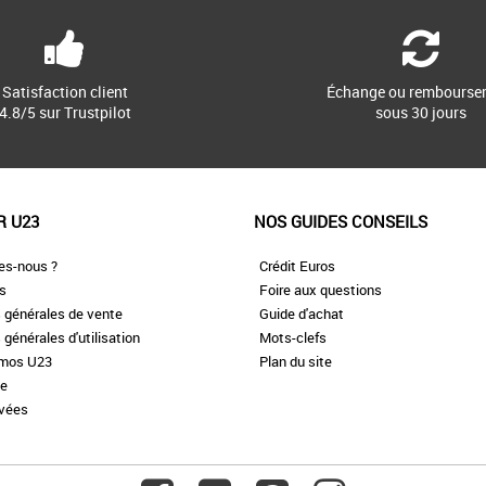
Satisfaction client
Échange ou rembourse
4.8/5 sur Trustpilot
sous 30 jours
R U23
NOS GUIDES CONSEILS
es-nous ?
Crédit Euros
es
Foire aux questions
 générales de vente
Guide d'achat
 générales d'utilisation
Mots-clefs
omos U23
Plan du site
te
ivées