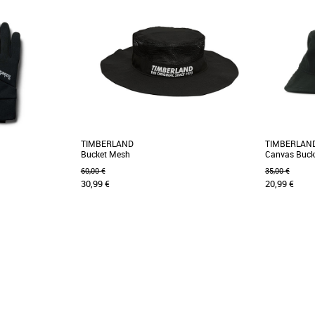
TIMBERLAND
TIMBERLAN
Bucket Mesh
Canvas Buck
60,00 €
35,00 €
30,99 €
20,99 €
S-M
land
Sacs et accessoires timberland
Sacs et acce
ce et extensible à
Ce chapeau à rebord vous permet de vous
Ce bob clas
ent des extrémités
démarquer de manière audacieuse. Il arbore un
l'emblématiq
logo oversize [...]
devant. Entièr