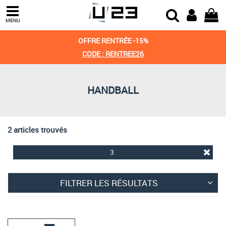
Trier par
MENU
Derniers arrivages
OFFRE RENTRÉE -15%
Prix croissant
CODE : RENTREE26
Prix décroissant
HANDBALL
Meilleures remises
2 articles trouvés
3
FILTRER LES RÉSULTATS