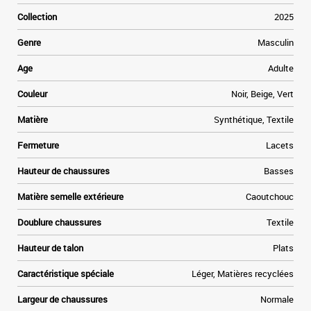
s
r
Collection
2025
a
s
Genre
Masculin
e
e
Age
Adulte
n
n
Couleur
Noir, Beige, Vert
Matière
Synthétique, Textile
Fermeture
Lacets
Hauteur de chaussures
Basses
Matière semelle extérieure
Caoutchouc
Doublure chaussures
Textile
Hauteur de talon
Plats
Caractéristique spéciale
Léger, Matières recyclées
Largeur de chaussures
Normale