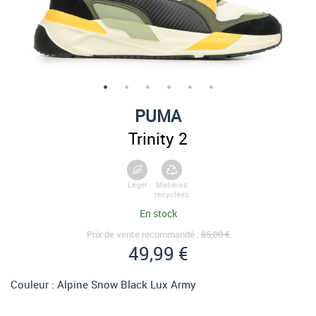
PUMA
Trinity 2
Léger
Matières
recyclées
En stock
Prix de vente recommandé :
85,00 €
49,99 €
Couleur :
Alpine Snow Black Lux Army