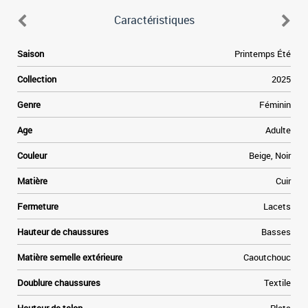
Caractéristiques
.
Saison
Printemps Été
s
r
Collection
2025
a
s
Genre
Féminin
e
e
Age
Adulte
n
n
Couleur
Beige, Noir
Matière
Cuir
Fermeture
Lacets
Hauteur de chaussures
Basses
Matière semelle extérieure
Caoutchouc
Doublure chaussures
Textile