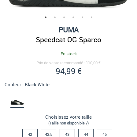
PUMA
Speedcat OG Sparco
En stock
Prix de vente recommandé :
110,00 €
94,99 €
Couleur :
Black White
Choisissez votre taille
(Taille non disponible ?)
42
42.5
43
44
45