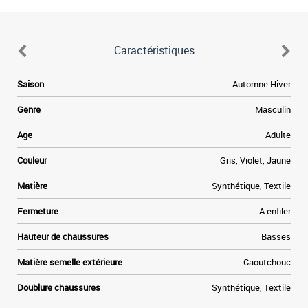
Caractéristiques
.
Saison
Automne Hiver
s
r
Genre
Masculin
a
s
Age
Adulte
e
e
Couleur
Gris, Violet, Jaune
n
n
Matière
Synthétique, Textile
Fermeture
A enfiler
Hauteur de chaussures
Basses
Matière semelle extérieure
Caoutchouc
Doublure chaussures
Synthétique, Textile