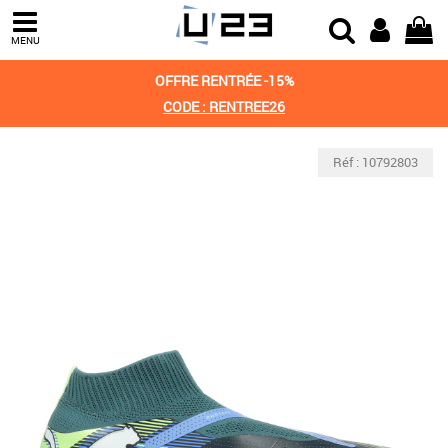
MENU
OFFRE RENTRÉE -15%
CODE : RENTREE26
Réf : 10792803