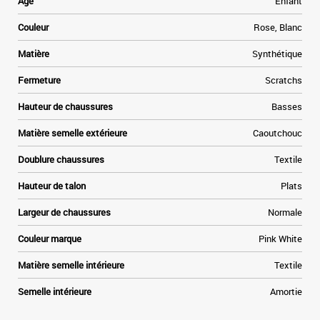
Age
Enfant
e
e
Couleur
Rose, Blanc
n
n
Matière
Synthétique
Fermeture
Scratchs
Hauteur de chaussures
Basses
Matière semelle extérieure
Caoutchouc
Doublure chaussures
Textile
Hauteur de talon
Plats
Largeur de chaussures
Normale
Couleur marque
Pink White
Matière semelle intérieure
Textile
Semelle intérieure
Amortie