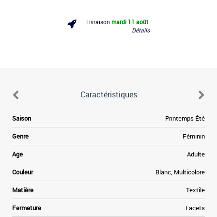
Livraison
mardi 11 août
.
Détails
Caractéristiques
a
Saison
Printemps Été
é
s
Genre
Féminin
a
e
Age
Adulte
,
e
Couleur
Blanc, Multicolore
u
s
Matière
Textile
p
n
Fermeture
Lacets
.