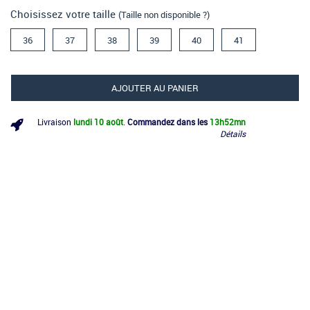
Choisissez votre taille
(Taille non disponible ?)
36
37
38
39
40
41
AJOUTER AU PANIER
Livraison
lundi 10 août
.
Commandez dans les
13h
52mn
Détails