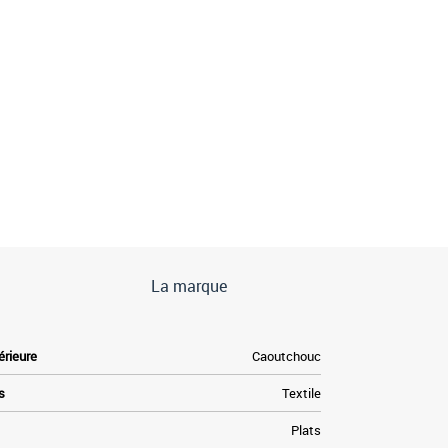
La marque
érieure
Caoutchouc
s
Textile
Plats