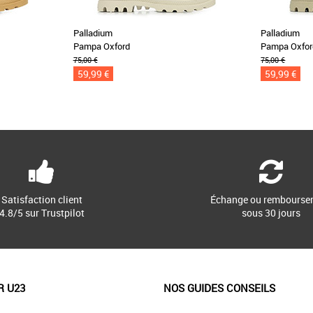
Palladium
Palladium
Pampa Oxford
Pampa Oxfor
75,00 €
75,00 €
59,99 €
59,99 €
Satisfaction client
Échange ou rembourse
4.8/5 sur Trustpilot
sous 30 jours
R U23
NOS GUIDES CONSEILS