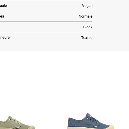
ciale
Vegan
res
Normale
Black
rieure
Textile