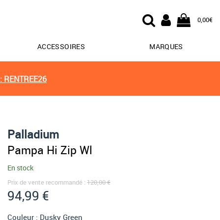
0,00€
ACCESSOIRES
MARQUES
: RENTREE26
Palladium
Pampa Hi Zip Wl
En stock
Prix de vente recommandé :
120,00 €
94,99 €
Couleur :
Dusky Green