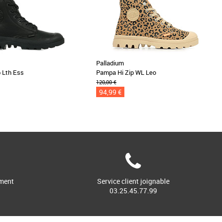
Palladium
 Lth Ess
Pampa Hi Zip WL Leo
120,00 €
94,99 €
ment
Service client joignable
03.25.45.77.99