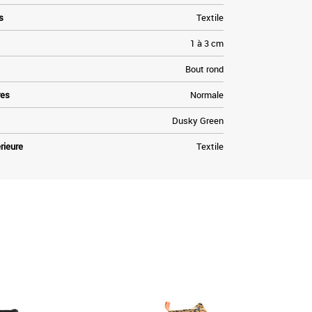
s
Textile
1 à 3 cm
Bout rond
res
Normale
Dusky Green
rieure
Textile