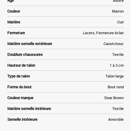
Age
Adulte
,
e
Couleur
Marron
u
s
Matière
Cuir
n
Fermeture
Lacets, Fermeture éclair
.
r
Matière semelle extérieure
Caoutchouc
x
Doublure chaussures
Textile
Hauteur de talon
1 à 3 cm
Type de talon
Talon large
Forme du bout
Bout rond
Couleur marque
Dear Brown
Matière semelle intérieure
Textile
Semelle intérieure
Amovible