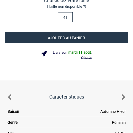
Choisissez votre taille
(Taille non disponible ?)
41
AJOUTER AU PANIER
Livraison
mardi 11 août
.
Détails
Caractéristiques
a
Saison
Automne Hiver
é
s
Genre
Féminin
a
e