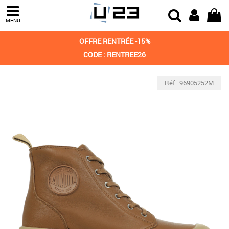
MENU
OFFRE RENTRÉE -15%
CODE : RENTREE26
Réf : 96905252M