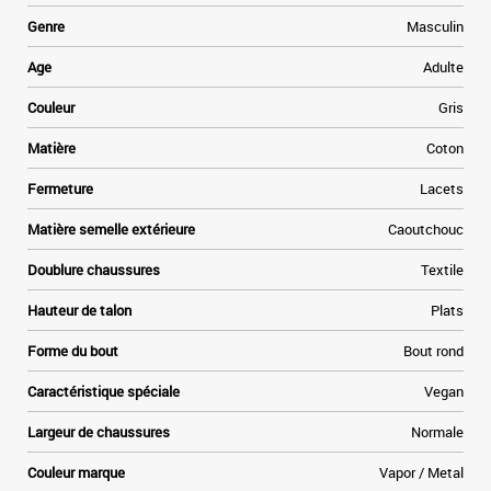
é
s
Genre
Masculin
a
e
Age
Adulte
,
e
Couleur
Gris
u
s
Matière
Coton
n
Fermeture
Lacets
.
r
Matière semelle extérieure
Caoutchouc
x
Doublure chaussures
Textile
Hauteur de talon
Plats
Forme du bout
Bout rond
Caractéristique spéciale
Vegan
Largeur de chaussures
Normale
Couleur marque
Vapor / Metal