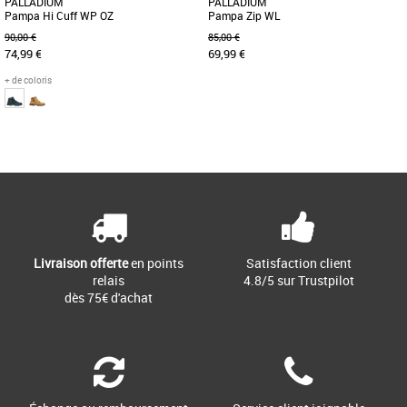
PALLADIUM
PALLADIUM
Pampa Hi Cuff WP OZ
Pampa Zip WL
90,00 €
85,00 €
74,99 €
69,99 €
+ de coloris
35
33
34
35
Page
1
/ 1
Chaussures enfant palladium
Chaussures enfant palladium
Cette chaussure ressemble à celles de
La Pampa Hi Zip WL pour enfants
papa et maman, mais elle est réservée
combine style urbain et protection
aux plus jeunes. Elle [...]
hivernale. Conçue en nubuck souple, [...]
Livraison offerte
en points
Satisfaction client
relais
4.8/5 sur Trustpilot
dès 75€ d'achat