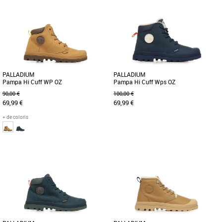
PALLADIUM
PALLADIUM
Pampa Hi Cuff WP OZ
Pampa Hi Cuff Wps OZ
90,00 €
100,00 €
69,99 €
69,99 €
+ de coloris
31
32
34
35
32
33
34
35
Chaussures enfant palladium
Chaussures enfant palladium
Cette chaussure ressemble à celles de
Cette chaussure ressemble à celles de
papa et maman, mais elle est réservée
papa et maman, mais elle est réservée
aux plus jeunes. Elle [...]
aux plus jeunes. Elle [...]