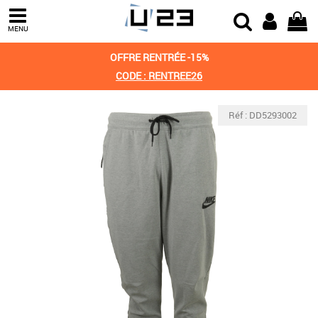
MENU
OFFRE RENTRÉE -15%
CODE : RENTREE26
Réf : DD5293002