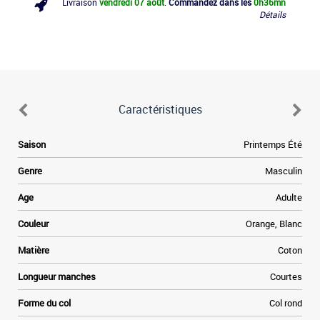
Livraison
vendredi 07 août
.
Commandez dans les
0h
36mn
Détails
Caractéristiques
e
Saison
Printemps Été
e
e
Genre
Masculin
a
e
Age
Adulte
à
e
Couleur
Orange, Blanc
,
Matière
Coton
Longueur manches
Courtes
Forme du col
Col rond