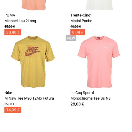
PUMA
Trente-Cinq°
Michael Lau 2Long
Modal Poche
55,00 €
40,00 €
30,99 €
9,99 €
Nike
Le Coq Sportif
M Nsw Tee M90 12Mo Futura
Monochrome Tee Ss N3
28,00 €
35,00 €
14,99 €