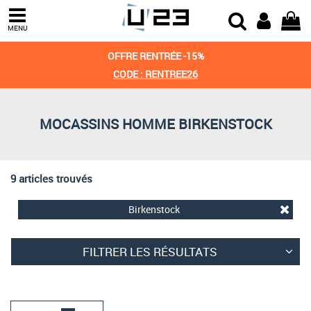
Trier par
MENU
Derniers arrivages
OFFRE RENTRÉE -15%
Prix croissant
CODE : RENTREE26
Prix décroissant
MOCASSINS HOMME BIRKENSTOCK
Meilleures remises
9 articles trouvés
Birkenstock
FILTRER LES RÉSULTATS