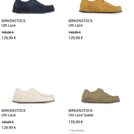
BIRKENSTOCK
BIRKENSTOCK
Utti Lace
Utti Lace
160,00 €
160,00 €
129,99 €
129,99 €
41
42
44
46
41
42
43
44
Mocassins homme birkenstock
Mocassins homme birkenstock
Découvrez les mocassins Birkenstock
Découvrez les mocassins Birkenstock
Utti Lace, une alliance parfaite entre
Utti Lace, un parfait alliage entre
style contemporain et confort [...]
confort, style et qualité artisanale. [...]
BIRKENSTOCK
BIRKENSTOCK
Utti Lace
Utti Lace Suede
155,00 €
160,00 €
129,99 €
+ de coloris