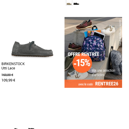
43
44
45
46
42
Mocassins homme birkenstock
Mocassins homme birkenstock
Découvrez les mocassins Birkenstock
La BIRKENSTOCK Utti est une
Utti Lace, un modèle masculin
chaussure intemporelle aux allures de
incontournable de la collection
mocassin. Le petit plus : sa couture [...]
printemps-été [...]
BIRKENSTOCK
Utti Lace
160,00 €
109,99 €
44
Mocassins homme birkenstock
La BIRKENSTOCK Utti est une
chaussure intemporelle aux allures de
mocassin. Le petit plus : sa couture [...]