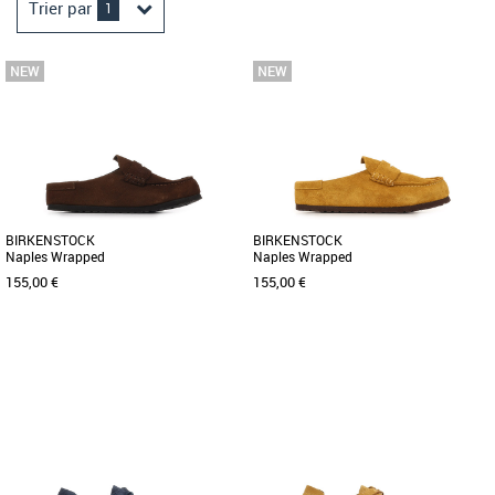
Trier par
1
BIRKENSTOCK
BIRKENSTOCK
Naples Wrapped
Naples Wrapped
155,00 €
155,00 €
42
43
44
45
41
42
43
44
45
Mocassins homme birkenstock
Mocassins homme birkenstock
Découvrez les mocassins Birkenstock
Découvrez les mocassins Birkenstock
Naples Wrapped, une alliance parfaite
Naples Wrapped, une alliance parfaite
entre élégance et confort [...]
entre confort, élégance [...]