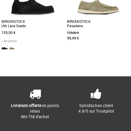
BIRKENSTOCK
BIRKENSTOCK
Utti Lace Suede
Pasadena
155,00 €
170,00 €
99,99 €
+ de coloris
42
43
44
41
Page
1
/ 1
Mocassins homme birkenstock
Mocassins homme birkenstock
La BIRKENSTOCK Utti est une
Les Pasadena de BIRKENSTOCK sont
chaussure intemporelle aux allures de
des mocassins polyvalents dont la tige
mocassin. Le petit plus : sa couture [...]
est cousue à la main avec des [...]
Livraison offerte
en points
Satisfaction client
relais
4.8/5 sur Trustpilot
dès 75€ d'achat