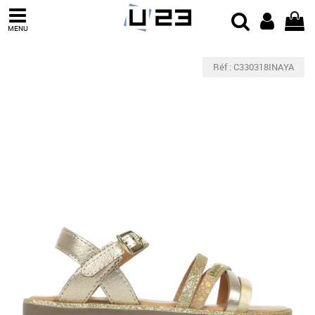
MENU
Réf : C330318INAYA