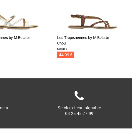
nnes by M.Belarbi
Les Tropéziennes by M.Belarbi
Chou
60,00 €
44,99 €
ment
Service client joignable
03.25.45.77.99