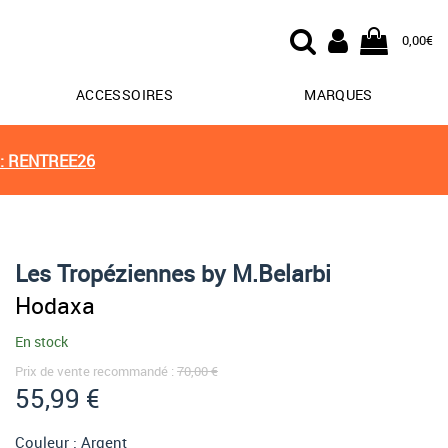
0,00€
ACCESSOIRES
MARQUES
: RENTREE26
Les Tropéziennes by M.Belarbi
Hodaxa
En stock
Prix de vente recommandé :
70,00 €
55,99 €
Couleur :
Argent