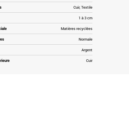
s
Cuir, Textile
1 à 3 cm
ciale
Matières recyclées
res
Normale
Argent
rieure
Cuir