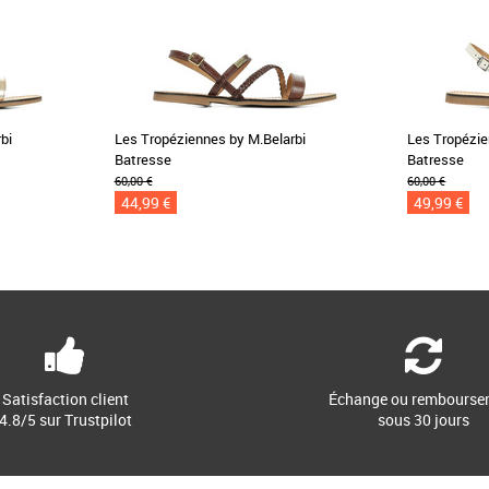
bi
Les Tropéziennes by M.Belarbi
Les Tropézie
Batresse
Batresse
60,00 €
60,00 €
44,99 €
49,99 €
Satisfaction client
Échange ou rembourse
4.8/5 sur Trustpilot
sous 30 jours