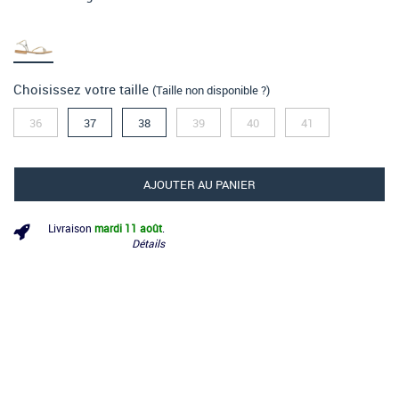
Choisissez votre taille
(Taille non disponible ?)
36
37
38
39
40
41
AJOUTER AU PANIER
Livraison
mardi 11 août
.
Détails