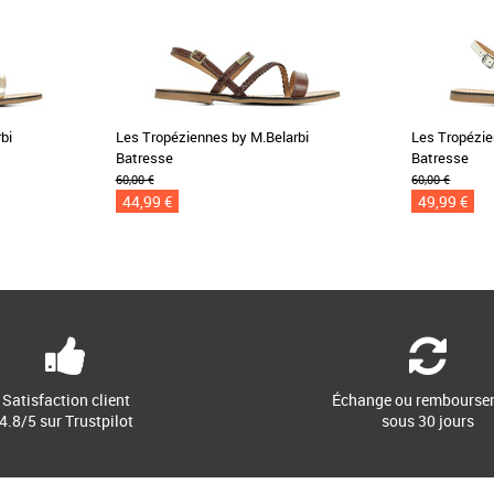
bi
Les Tropéziennes by M.Belarbi
Les Tropézie
Batresse
Batresse
60,00 €
60,00 €
44,99 €
49,99 €
Satisfaction client
Échange ou rembourse
4.8/5 sur Trustpilot
sous 30 jours