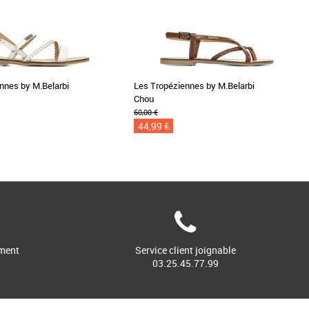
nnes by M.Belarbi
Les Tropéziennes by M.Belarbi
Chou
60,00 €
44,99 €
ment
Service client joignable
03.25.45.77.99