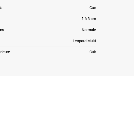
s
Cuir
1 à 3 cm
res
Normale
Leopard Multi
rieure
Cuir