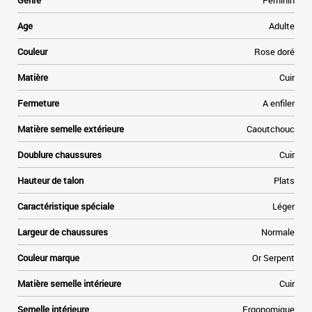
Genre
Féminin
Age
Adulte
Couleur
Rose doré
Matière
Cuir
Fermeture
A enfiler
Matière semelle extérieure
Caoutchouc
Doublure chaussures
Cuir
Hauteur de talon
Plats
Caractéristique spéciale
Léger
Largeur de chaussures
Normale
Couleur marque
Or Serpent
Matière semelle intérieure
Cuir
Semelle intérieure
Ergonomique