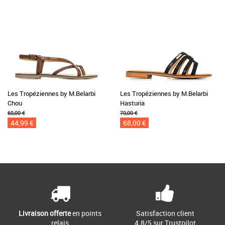
Les Tropéziennes by M.Belarbi
Les Tropéziennes by M.Belarbi
Chou
Hasturia
60,00 €
70,00 €
44,99 €
68,00 €
Livraison offerte
en points
Satisfaction client
relais
4.8/5 sur Trustpilot