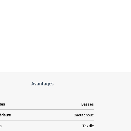
Avantages
res
Basses
érieure
Caoutchouc
s
Textile