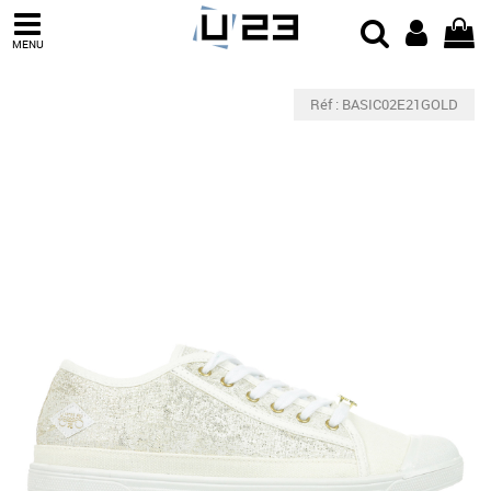
MENU
Réf : BASIC02E21GOLD