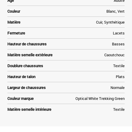
Age
Adulte
e
Couleur
Blanc, Vert
h
e
Matière
Cuir, Synthétique
o
Fermeture
Lacets
s
Hauteur de chaussures
Basses
e
i
Matière semelle extérieure
Caoutchouc
e
t
Doublure chaussures
Textile
t
à
Hauteur de talon
Plats
a
Largeur de chaussures
Normale
Couleur marque
Optical White Trekking Green
Matière semelle intérieure
Textile