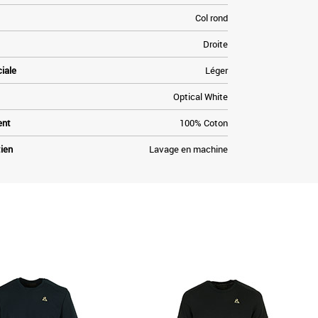
Col rond
Droite
ciale
Léger
Optical White
ent
100% Coton
tien
Lavage en machine