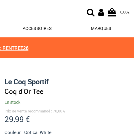
0,00€
ACCESSOIRES
MARQUES
: RENTREE26
Le Coq Sportif
Coq d'Or Tee
En stock
Prix de vente recommandé :
70,00 €
29,99 €
Couleur :
Optical White