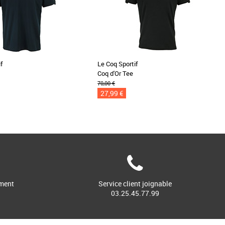
f
Le Coq Sportif
Coq d'Or Tee
70,00 €
27,99 €
ment
Service client joignable
03.25.45.77.99