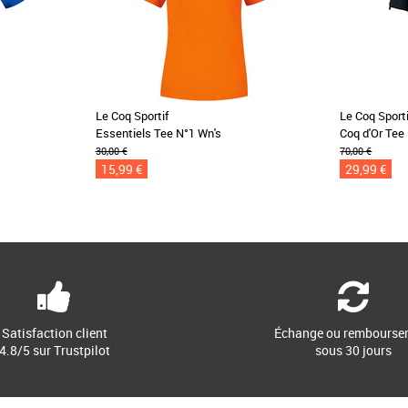
Le Coq Sportif
Le Coq Sporti
Essentiels Tee N°1 Wn's
Coq d'Or Tee
30,00 €
70,00 €
15,99 €
29,99 €
Satisfaction client
Échange ou rembourse
4.8/5 sur Trustpilot
sous 30 jours