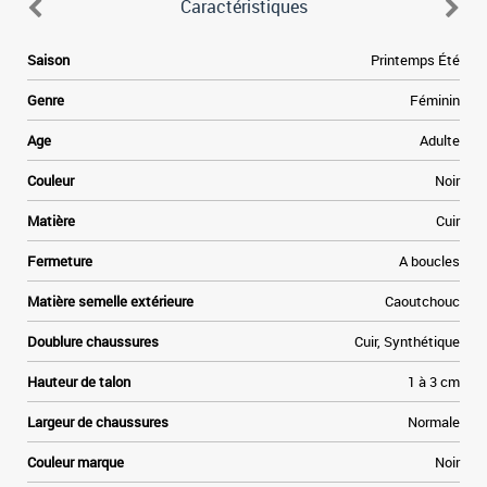
Caractéristiques
e
Saison
Printemps Été
e
n
Genre
Féminin
.
Age
Adulte
t
e
Couleur
Noir
Matière
Cuir
-
Fermeture
A boucles
-
Matière semelle extérieure
Caoutchouc
Doublure chaussures
Cuir, Synthétique
Hauteur de talon
1 à 3 cm
Largeur de chaussures
Normale
Couleur marque
Noir