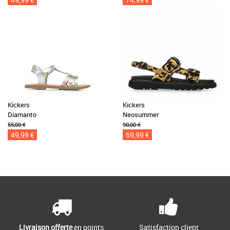
Kickers
Kickers
Diamanto
Neosummer
55,00 €
90,00 €
49,99 €
69,99 €
Livraison offerte
en points
Satisfaction client