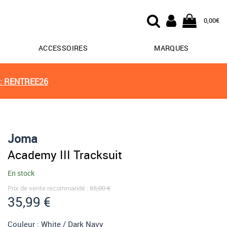
0,00€
ACCESSOIRES
MARQUES
: RENTREE26
Joma
Academy III Tracksuit
En stock
Prix de vente recommandé :
65,00 €
35,99 €
Couleur :
White / Dark Navy