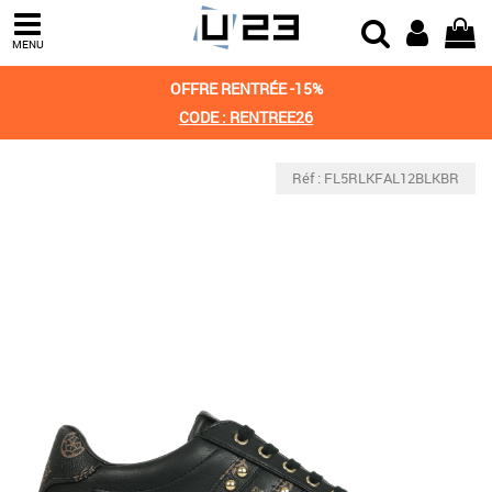
MENU
OFFRE RENTRÉE -15%
CODE : RENTREE26
Réf : FL5RLKFAL12BLKBR