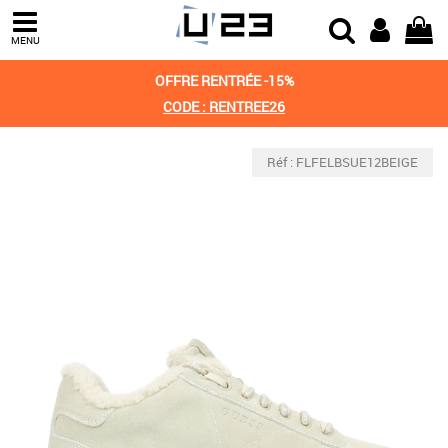
MENU
OFFRE RENTRÉE -15%
CODE : RENTREE26
Réf : FLFELBSUE12BEIGE