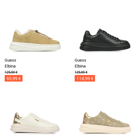
Guess
Guess
Elbina
Elbina
125,00 €
125,00 €
65,99 €
114,99 €