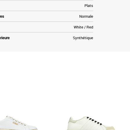
Plats
res
Normale
White / Red
rieure
Synthétique