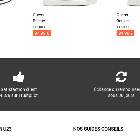
Guess
Guess
Beckie
Beckie
115,00 €
115,00 €
94,99 €
94,99 €
Satisfaction client
Échange ou rembourse
4.8/5 sur Trustpilot
sous 30 jours
R U23
NOS GUIDES CONSEILS