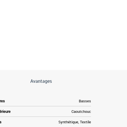
Avantages
res
Basses
érieure
Caoutchouc
s
Synthétique, Textile