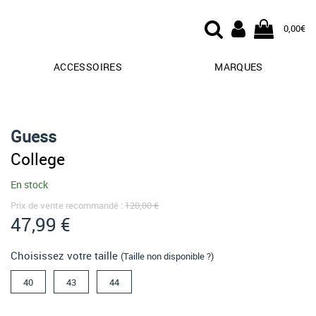
0,00€
ACCESSOIRES
MARQUES
Guess
College
En stock
Prix de vente recommandé :
120,00 €
47,99 €
Choisissez votre taille
(Taille non disponible ?)
40
43
44