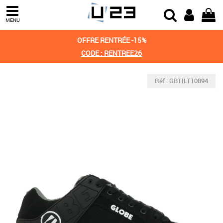
MENU
OFFRE RENTRÉE -15%
CODE : RENTREE26
Réf : GBTILT10894