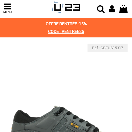
MENU
OFFRE RENTRÉE -15%
CODE : RENTREE26
Réf : GBFUS15317