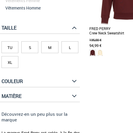
Vêtements Femme
Vêtements Homme
TAILLE
FRED PERRY
Crew Neck Sweatshirt
135,00 €
94,99 €
TU
S
M
L
XL
S
M
L
Le Fred Perry Crew Neck
élégance et confort pour 
parfait durant [...]
COULEUR
MATIÈRE
Découvrez-en un peu plus sur la
marque
La marque Fred Perry est créée, à la fin des