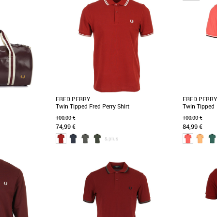
FRED PERRY
FRED PERRY
Twin Tipped Fred Perry Shirt
Twin Tipped
100,00 €
100,00 €
74,99 €
84,99 €
& plus
M
S
M
L
XL
gorgeant de détails
Le Fred Perry Twin Tipped Fred Perry Shirt est
Le polo Fr
 a été repensé dans
un polo incontournable de la collection
incontournab
Printemps Été [...]
saison Printem