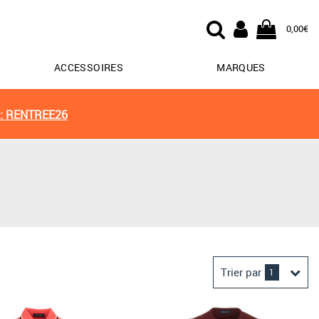
0,00€
ACCESSOIRES
MARQUES
: RENTREE26
Trier par
1
Derniers arrivages