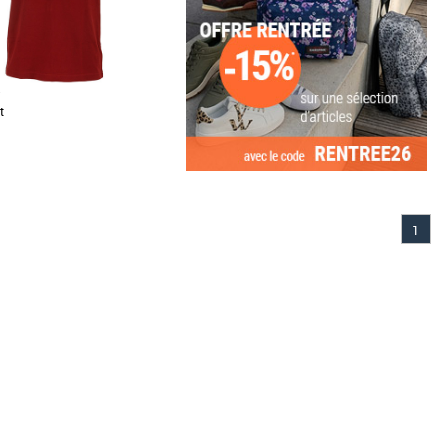
t
1
ennis Fred Perry. Plus produit : -
roduits Fred Perry sont sans
.]