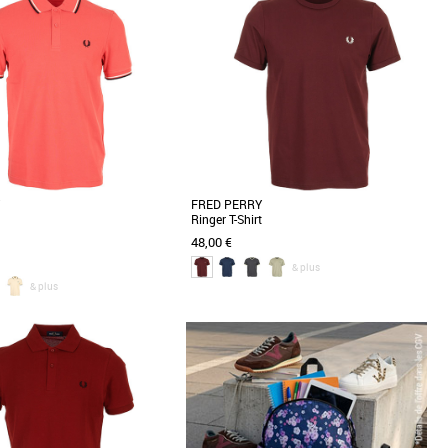
Prix croissant
Prix décroissant
Meilleures remises
FRED PERRY
Ringer T-Shirt
48,00 €
& plus
& plus
S
ed Perry Twin Tipped est un
Le Fred Perry Ringer T-Shirt est une pièce
le de la mode masculine pour la
incontournable pour enrichir votre garde-robe
ps-Été [...]
printemps-été [...]