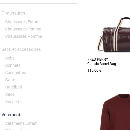
Chaussures
Chaussures Enfant
Chaussures Femme
Chaussures Homme
Sacs et accessoires
Bobs
FRED PERRY
Classic Barrel Bag
Bonnets
115,00 €
Casquettes
Gants
Handball
Sacs
Serviettes
Incontournable du sport re
pratiques, le sac de sport
une version [...]
Vêtements
Vêtements Enfant