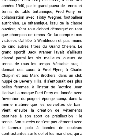
années 1940, par le grand joueur de tennis et
tennis de table britannique, Fred Perry, en
collaboration avec Tibby Wegner, footballeur
autrichien. Le britannique, issu de la classe
ouvrière, s'est tout d'abord démarqué en tant
que champion de tennis. On lui compte trois
victoires d'affilée à Wimbledon et pas moins
de cinq autres titres du Grand Chelem. Le
grand sportif Jack Kramer l'avait d'ailleurs
classé parmi les six meilleurs joueurs de
tennis de tous les temps. Véritable star, il
donnait des cours à Errol Flynn, à Charlie
Chaplin et aux Marx Brothers, dans un club
huppé de Beverly Hills. Il s'entourait des plus
belles femmes, à l'instar de l'actrice Jean
Harlow. La marque Fred Perry est lancée avec
l'invention du poignet éponge conçu dans la
même matière que les serviettes de bain.
Vient ensuite la création de vêtements
destinés à son sport de prédilection : le
tennis. Son succès ne s'est pas démenti avec
le fameux polo à bandes de couleurs
contrastantes sur le col et les manches, qui a