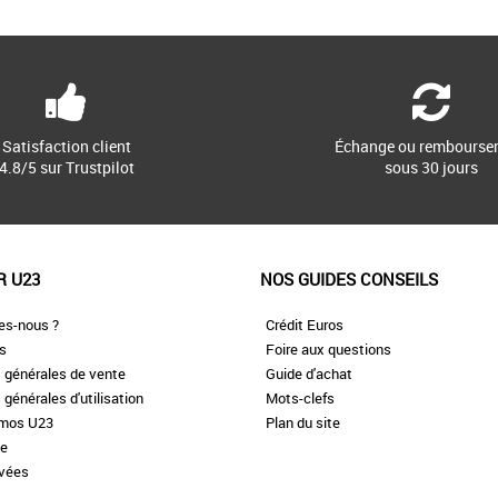
Satisfaction client
Échange ou rembourse
4.8/5 sur Trustpilot
sous 30 jours
R U23
NOS GUIDES CONSEILS
es-nous ?
Crédit Euros
es
Foire aux questions
 générales de vente
Guide d'achat
 générales d'utilisation
Mots-clefs
omos U23
Plan du site
te
ivées