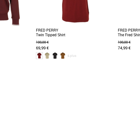
FRED PERRY
FRED PERRY
Twin Tipped Shirt
The Fred Shir
100,00 €
100,00 €
69,99 €
74,99 €
& plus
M
L
S
 Sweatshirt allie
Le polo Fred Perry à double liseré. Fabriqué à
Le polo de t
un look décontracté
partir de coton classique et doté d'une version
Tous les p
[...]
substances [..