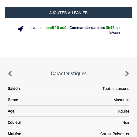
AJOUTER AU PANIER
Livraison
lundi 10 août
.
Commandez dans les
3h
42mn
Détails
Caractéristiques
d
Saison
Toutes saisons
n
Genre
Masculin
é
e
Age
Adulte
e
x
Couleur
Noir
l
x
Matière
Coton, Polyester