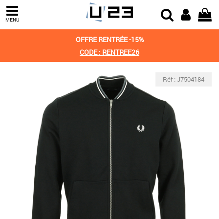
MENU
OFFRE RENTRÉE -15%
CODE : RENTREE26
Réf : J7504184