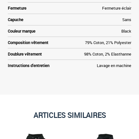
s
Fermeture
Fermeture éclair
d
a
Capuche
Sans
e
n
Couleur marque
Black
e
s
Composition vêtement
79% Coton, 21% Polyester
s
r
Doublure vêtement
98% Coton, 2% Elasthanne
y
r
Instructions d'entretien
Lavage en machine
,
t
ARTICLES SIMILAIRES