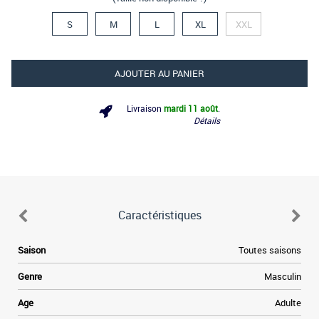
S
M
L
XL
XXL
AJOUTER AU PANIER
Livraison
mardi 11 août
.
Détails
Caractéristiques
d
Saison
Toutes saisons
n
Genre
Masculin
é
e
u
Age
Adulte
e