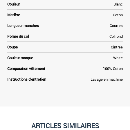
x
Couleur
Blanc
l
x
Matière
Coton
s
Longueur manches
Courtes
d
a
Forme du col
Col rond
e
n
Coupe
Cintrée
e
s
Couleur marque
White
s
r
Composition vêtement
100% Coton
y
r
Instructions d'entretien
Lavage en machine
,
t
ARTICLES SIMILAIRES