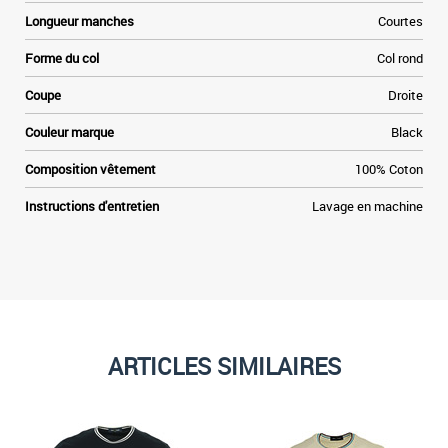
s
Longueur manches
Courtes
d
a
Forme du col
Col rond
e
n
Coupe
Droite
e
s
Couleur marque
Black
s
r
Composition vêtement
100% Coton
y
r
Instructions d'entretien
Lavage en machine
,
t
ARTICLES SIMILAIRES