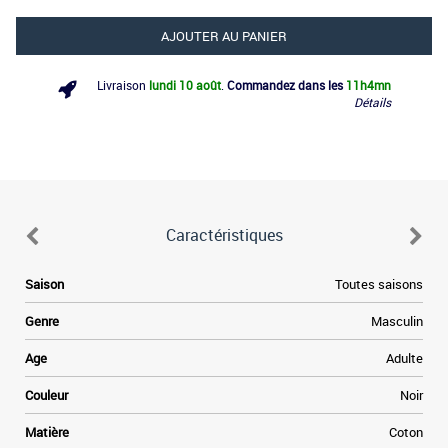
AJOUTER AU PANIER
Livraison
lundi 10 août
.
Commandez dans les
11h
4mn
Détails
Caractéristiques
d
Saison
Toutes saisons
n
Genre
Masculin
é
e
Age
Adulte
e
x
Couleur
Noir
l
x
Matière
Coton