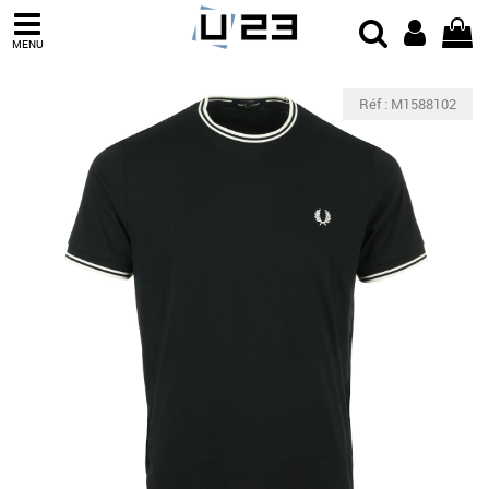
MENU
Réf : M1588102