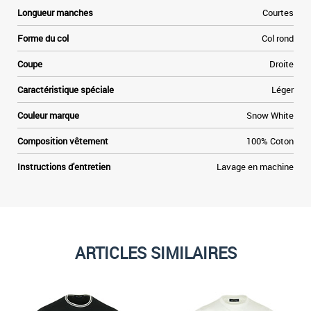
a
Longueur manches
Courtes
e
n
Forme du col
Col rond
e
s
Coupe
Droite
s
r
Caractéristique spéciale
Léger
y
r
Couleur marque
Snow White
,
t
Composition vêtement
100% Coton
Instructions d'entretien
Lavage en machine
ARTICLES SIMILAIRES