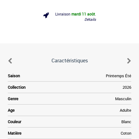
Livraison
mardi 11 août
.
Détails
Caractéristiques
d
Saison
Printemps Été
n
Collection
2026
é
e
Genre
Masculin
e
x
Age
Adulte
l
x
Couleur
Blanc
s
Matière
Coton
d