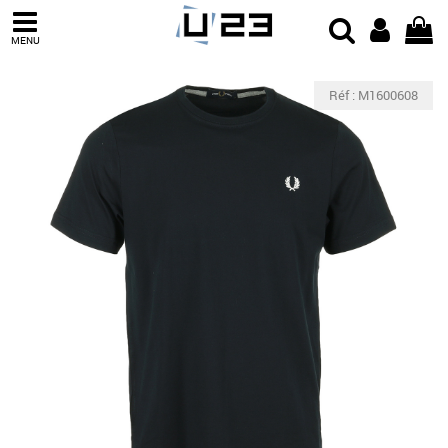
MENU
Réf : M1600608