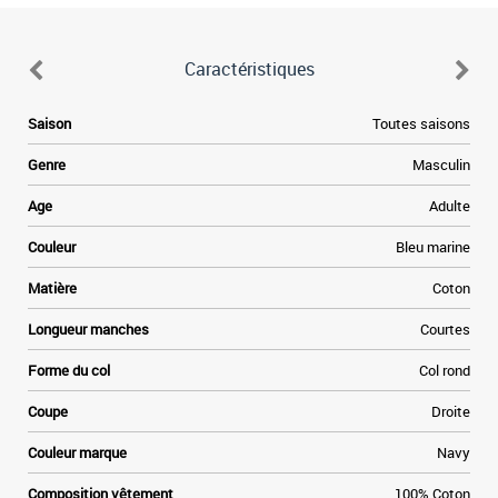
Caractéristiques
d
Saison
Toutes saisons
n
Genre
Masculin
é
e
Age
Adulte
e
x
Couleur
Bleu marine
l
x
Matière
Coton
s
Longueur manches
Courtes
d
a
Forme du col
Col rond
e
n
Coupe
Droite
e
s
Couleur marque
Navy
s
r
Composition vêtement
100% Coton