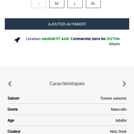
S
M
L
XL
AJOUTER AU PANIER
Livraison
vendredi 07 août
.
Commandez dans les
2h
27mn
Détails
Caractéristiques
d
Saison
Toutes saisons
n
Genre
Masculin
é
e
Age
Adulte
e
x
Couleur
Noir, Doré