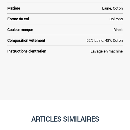
l
x
Matière
Laine, Coton
s
Forme du col
Col rond
d
a
Couleur marque
Black
e
n
Composition vêtement
52% Laine, 48% Coton
e
s
Instructions d'entretien
Lavage en machine
s
r
y
r
,
t
ARTICLES SIMILAIRES