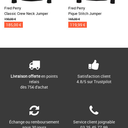
Fred Perry
Fred Perry
Classic Crew Neck Jumper
Pique Stitch Jumper
190,00 €
165,00 €
185,00 €
119,99 €
Livraison offerte
en points
Satisfaction client
relais
4.8/5 sur Trustpilot
dès 75€ d'achat
Échange ou remboursement
Service client joignable
sous 30 jours
03.25.45.77.99