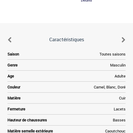
Détails
Caractéristiques
d
Saison
Toutes saisons
n
Genre
Masculin
é
e
Age
Adulte
e
x
Couleur
Camel, Blanc, Doré
l
x
Matière
Cuir
s
Fermeture
Lacets
d
a
Hauteur de chaussures
Basses
e
n
Matière semelle extérieure
Caoutchouc
e