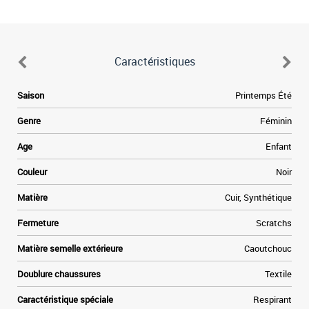
Caractéristiques
e
Saison
Printemps Été
n
e
Genre
Féminin
.
t
Age
Enfant
e
à
Couleur
Noir
e
r
Matière
Cuir, Synthétique
.
Fermeture
Scratchs
s
t
Matière semelle extérieure
Caoutchouc
t
Doublure chaussures
Textile
Caractéristique spéciale
Respirant